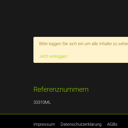
Bitte loggen Sie sich ein um alle Inhalte zu sehe
Jetzt einloggen
Referenznummern
33310ML
Impressum
Datenschutzerklärung
AGBs