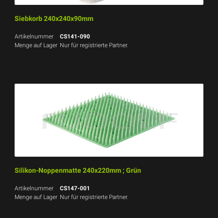
Siebkorb 240x240x90mm
Artikelnummer
CS141-090
Menge auf Lager
Nur für registrierte Partner.
Silikon-Noppenmatte 240x220mm ; Grün
Artikelnummer
CS147-001
Menge auf Lager
Nur für registrierte Partner.