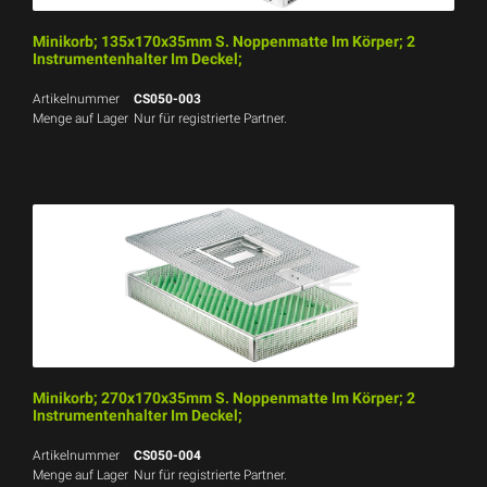
Minikorb; 135x170x35mm S. Noppenmatte Im Körper; 2
Instrumentenhalter Im Deckel;
Artikelnummer
CS050-003
Menge auf Lager
Nur für registrierte Partner.
Minikorb; 270x170x35mm S. Noppenmatte Im Körper; 2
Instrumentenhalter Im Deckel;
Artikelnummer
CS050-004
Menge auf Lager
Nur für registrierte Partner.