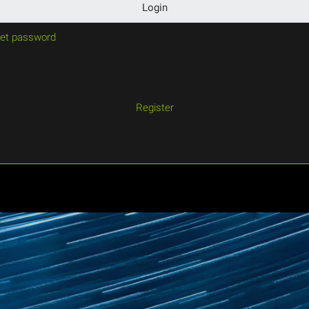
Login
et password
Register