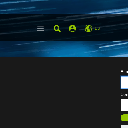
ES
E-m
Con