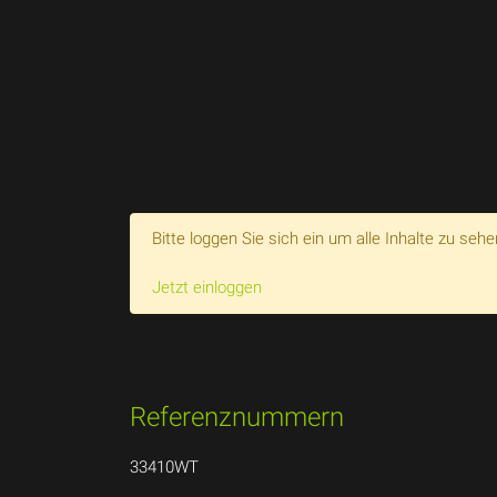
Bitte loggen Sie sich ein um alle Inhalte zu sehe
Jetzt einloggen
Referenznummern
33410WT