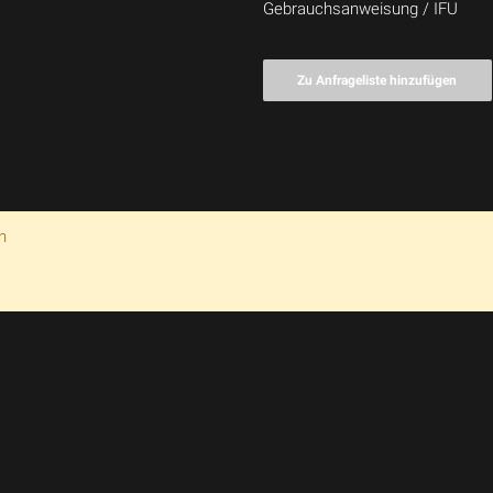
Gebrauchsanweisung / IFU
Zu Anfrageliste hinzufügen
n