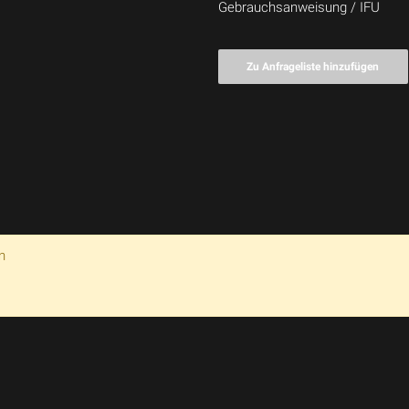
Gebrauchsanweisung / IFU
Zu Anfrageliste hinzufügen
n