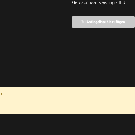
Gebrauchsanweisung / IFU
Zu Anfrageliste hinzufügen
n