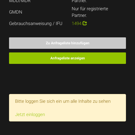
MDD/MDR
Partner.
Nur für registrierte
GMDN
Partner.
Gebrauchsanweisung / IFU
1494
Zu Anfrageliste hinzufügen
Anfrageliste anzeigen
Bitte loggen Sie sich ein um alle Inhalte zu sehen
Jetzt einloggen