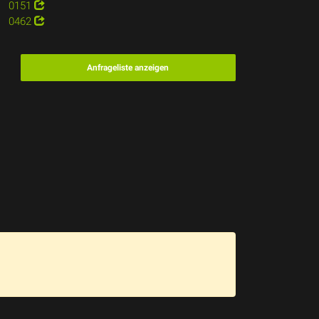
0151
0462
Anfrageliste anzeigen