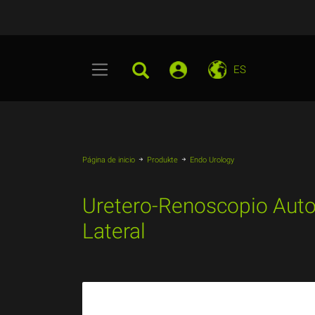
ES
Página de inicio
Produkte
Endo Urology
Uretero-Renoscopio Autoc
Lateral