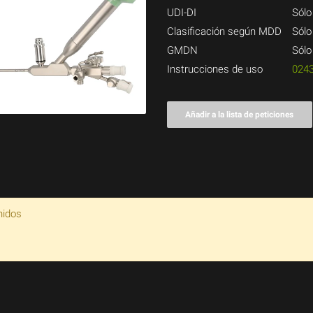
UDI-DI
Sólo
Clasificación según MDD
Sólo
GMDN
Sólo
Instrucciones de uso
024
Añadir a la lista de peticiones
nidos