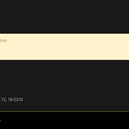
enus
.12, 18-2310
V