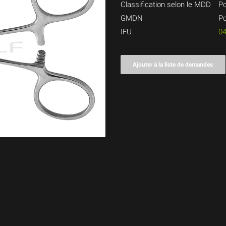
Classification selon le MDD
Po
GMDN
Po
IFU
0
Ajouter à la liste de demandes