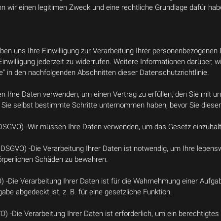
n wir einen legitimen Zweck und eine rechtliche Grundlage dafür hab
 haben uns Ihre Einwilligung zur Verarbeitung Ihrer personenbezogene
Einwilligung jederzeit zu widerrufen. Weitere Informationen darüber, w
e" in den nachfolgenden Abschnitten dieser Datenschutzrichtlinie.
sen Ihre Daten verwenden, um einen Vertrag zu erfüllen, den Sie mit un
 Sie selbst bestimmte Schritte unternommen haben, bevor Sie diesen
. c DSGVO) -Wir müssen Ihre Daten verwenden, um das Gesetz einzuhal
. d DSGVO) -Die Verarbeitung Ihrer Daten ist notwendig, um Ihre leben
örperlichen Schäden zu bewahren.
O) -Die Verarbeitung Ihrer Daten ist für die Wahrnehmung einer Aufgabe 
abe abgedeckt ist, z. B. für eine gesetzliche Funktion.
VO) -Die Verarbeitung Ihrer Daten ist erforderlich, um ein berechtigte