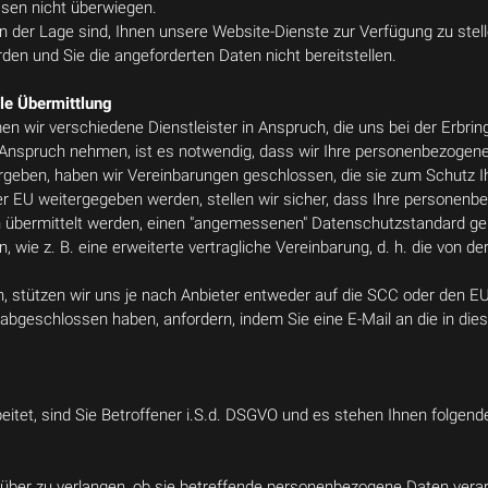
ssen nicht überwiegen.
in der Lage sind, Ihnen unsere Website-Dienste zur Verfügung zu stell
rden und Sie die angeforderten Daten nicht bereitstellen.
le Übermittlung
en wir verschiedene Dienstleister in Anspruch, die uns bei der Erbri
in Anspruch nehmen, ist es notwendig, dass wir Ihre personenbezogen
tergeben, haben wir Vereinbarungen geschlossen, die sie zum Schutz Ih
EU weitergegeben werden, stellen wir sicher, dass Ihre personenbe
ten übermittelt werden, einen "angemessenen" Datenschutzstandard 
wie z. B. eine erweiterte vertragliche Vereinbarung, d. h. die vo
n, stützen wir uns je nach Anbieter entweder auf die SCC oder den 
 abgeschlossen haben, anfordern, indem Sie eine E-Mail an die in die
tet, sind Sie Betroffener i.S.d. DSGVO und es stehen Ihnen folgen
über zu verlangen, ob sie betreffende personenbezogene Daten verarbe