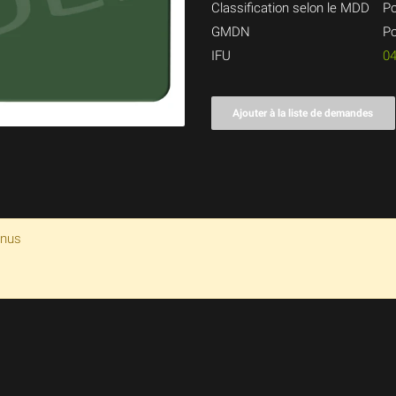
Classification selon le MDD
Po
GMDN
Po
IFU
0
Ajouter à la liste de demandes
enus