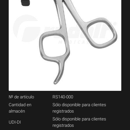
№ de artículo
RS140-000
Cantidad en
Sólo disponible para clientes
almacén
registrados
Sólo disponible para clientes
UDI-DI
registrados