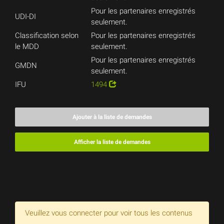
Pour les partenaires enregistrés
UDI-DI
seulement.
Classification selon
Pour les partenaires enregistrés
le MDD
seulement.
Pour les partenaires enregistrés
GMDN
seulement.
IFU
1494
Ajouter à la liste de demandes
Afficher la liste de demandes
Veuillez vous connecter pour voir tous les contenus