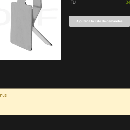
IFU
0
Ajouter à la liste de demandes
enus