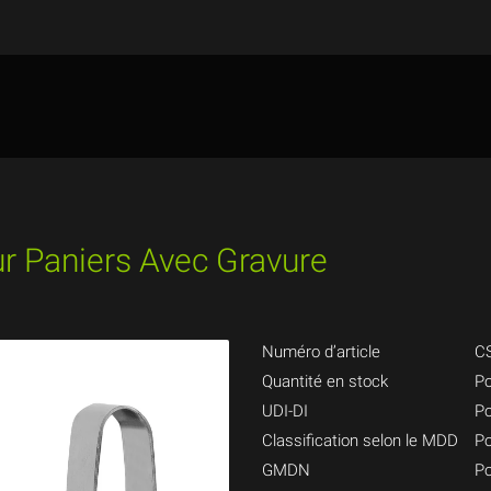
r Paniers Avec Gravure
Numéro d’article
C
Quantité en stock
Po
UDI-DI
Po
Classification selon le MDD
Po
GMDN
Po