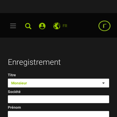
FR
Enregistrement
Titre
Monsieur
(error)
Société
(error)
Prénom