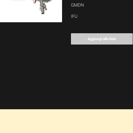
GMDN
IFU
Aggiungi alla lista