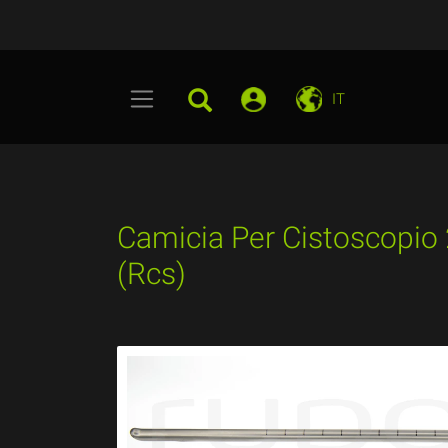
IT
Camicia Per Cistoscopio 
(Rcs)