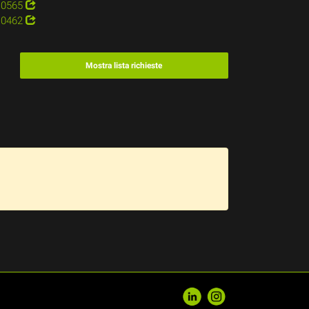
0565
0462
Mostra lista richieste