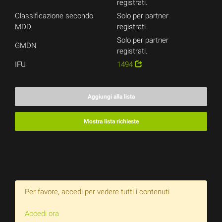
registrati.
Classificazione secondo
Solo per partner
MDD
registrati.
Solo per partner
GMDN
registrati.
IFU
1494
Aggiungi alla lista
Mostra lista richieste
Per favore, accedi per vedere tutti i contenuti
Accedi ora