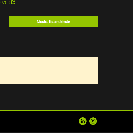
0288
Mostra lista richieste