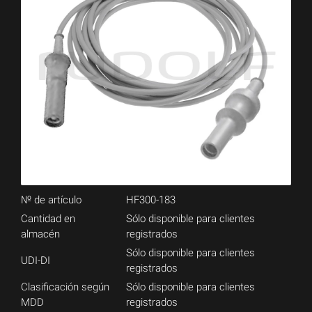
№ de artículo
HF300-183
Cantidad en
Sólo disponible para clientes
almacén
registrados
Sólo disponible para clientes
UDI-DI
registrados
Clasificación según
Sólo disponible para clientes
MDD
registrados