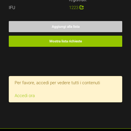
IFU
1223
Aggiungi alla lista
Mostra lista richieste
Per favore, accedi per vedere tutti i contenuti
Accedi ora