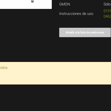
GMDN
Sólo
015
Instrucciones de uso
046
Añadir a la lista de peticiones
nidos