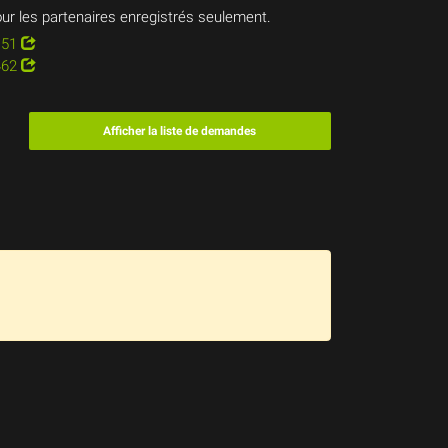
ur les partenaires enregistrés seulement.
151
462
Afficher la liste de demandes