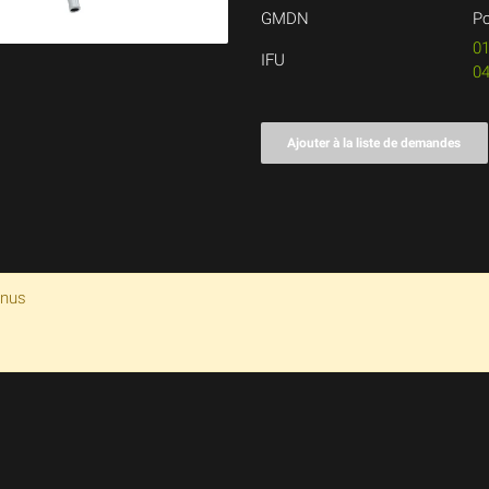
GMDN
Po
0
IFU
0
Ajouter à la liste de demandes
enus