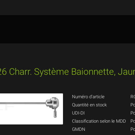
26 Charr. Système Baionnette, Jau
Numéro d’article
R
Quantité en stock
Po
UDI-DI
Po
Classification selon le MDD
Po
GMDN
Po