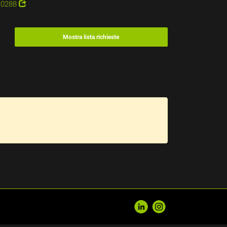
0288
Mostra lista richieste